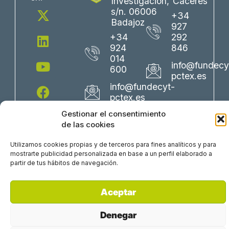
Investigación,
Cáceres
X
L
Y
F
I
s/n. 06006
+34
-
i
o
a
n
Badajoz
927
t
n
u
c
s
+34
292
w
k
t
e
t
924
846
i
e
u
b
a
014
info@fundecy
600
t
d
b
o
g
pctex.es
t
i
e
o
r
info@fundecyt-
e
n
k
a
pctex.es
r
m
Gestionar el consentimiento
de las cookies
Utilizamos cookies propias y de terceros para fines analíticos y para
mostrarte publicidad personalizada en base a un perfil elaborado a
partir de tus hábitos de navegación.
Aceptar
Perfil del Contratante
Política Corporativa
Trabaja con nosotros
Aviso Legal
Política de Privacidad
Denegar