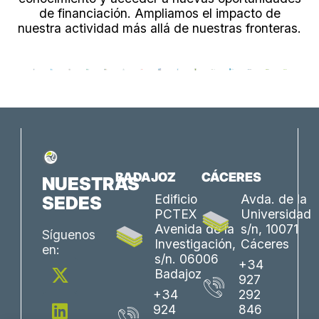
de financiación. Ampliamos el impacto de
nuestra actividad más allá de nuestras fronteras.
BADAJOZ
CÁCERES
NUESTRAS
Edificio
Avda. de la
SEDES
PCTEX
Universidad
Avenida de la
s/n, 10071
Síguenos
Investigación,
Cáceres
en:
s/n. 06006
X
L
Y
F
I
+34
Badajoz
927
-
i
o
a
n
+34
292
t
n
u
c
s
924
846
w
k
t
e
t