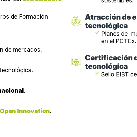
sostenibles.
Atracción de e
tros de Formación
tecnológica
Planes de im
en el PCTEx.
ión de mercados.
Certificación 
tecnológica
tecnológica.
Sello EIBT d
.
nacional
.
Open Innovation
.