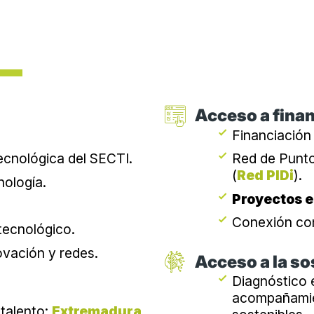
Acceso a fina
Financiación 
tecnológica del SECTI.
Red de Punto
(
Red PIDi
).
ología.
Proyectos 
Conexión con
tecnológico.
vación y redes.
Acceso a la so
Diagnóstico e
acompañamien
 talento:
Extremadura