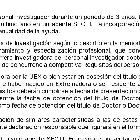
sonal investigador durante un periodo de 3 años.
l último año en un agente SECTI. La incorporació
 anualidad de la ayuda.
reas de investigación según lo descrito en la memor
namiento y especialización profesional, que con
arrera investigadora del personal investigador doc
 de concurrencia competitiva Requisitos del person
tora por la UEX o bien estar en posesión del títul
uiere haber nacido en Extremadura o ser resident
sitos deberán cumplirse a fecha de presentación de
ntre la fecha de obtención del título de Doctor
omo fecha de obtención del título de Doctor o Doct
tación de similares características a las de est
e declaración responsable que figurará en el formu
el mismo agente SECTI. En caso de presentar más