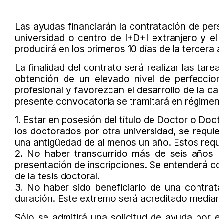
Las ayudas financiarán la contratación de per
universidad o centro de I+D+I extranjero y e
producirá en los primeros 10 días de la tercera
La finalidad del contrato será realizar las ta
obtención de un elevado nivel de perfeccio
profesional y favorezcan el desarrollo de la c
presente convocatoria se tramitará en régimen
1. Estar en posesión del título de Doctor o Doc
los doctorados por otra universidad, se req
una antigüedad de al menos un año. Estos requi
2. No haber transcurrido más de seis años e
presentación de inscripciones. Se entenderá c
de la tesis doctoral.
3. No haber sido beneficiario de una contra
duración. Este extremo será acreditado mediant
Sólo se admitirá una solicitud de ayuda por 