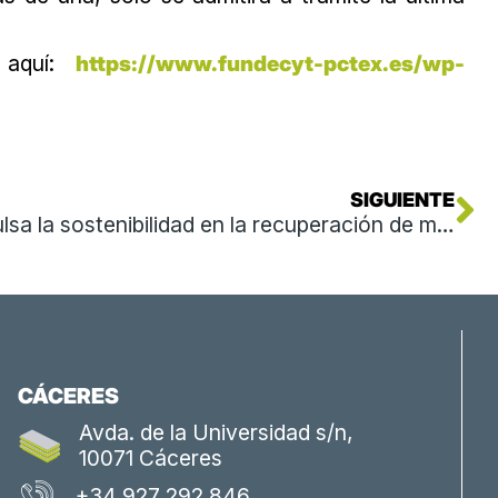
e aquí:
https://www.fundecyt-pctex.es/wp-
Si
SIGUIENTE
FUNDECYT-PCTEX impulsa la sostenibilidad en la recuperación de materias primas críticas durante el Taller RAW4RES en Francia
CÁCERES
Avda. de la Universidad s/n,
10071 Cáceres
+34 927 292 846