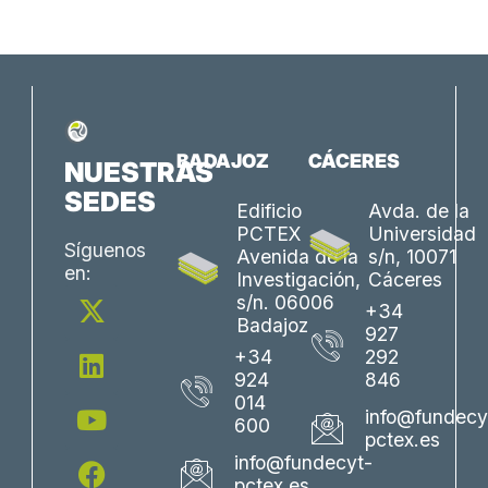
BADAJOZ
CÁCERES
NUESTRAS
SEDES
Edificio
Avda. de la
PCTEX
Universidad
Síguenos
Avenida de la
s/n, 10071
en:
Investigación,
Cáceres
X
L
Y
F
I
s/n. 06006
+34
-
i
o
a
n
Badajoz
927
t
n
u
c
s
+34
292
w
k
t
e
t
924
846
i
e
u
b
a
014
info@fundecy
600
t
d
b
o
g
pctex.es
t
i
e
o
r
info@fundecyt-
e
n
k
a
pctex.es