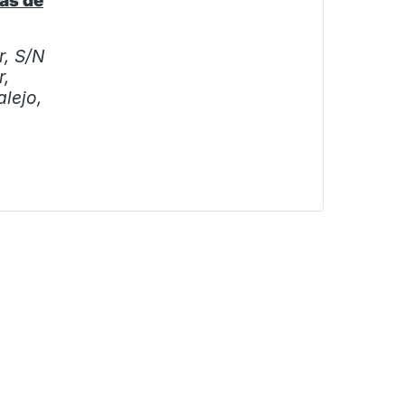
as de
, S/N
r,
lejo,