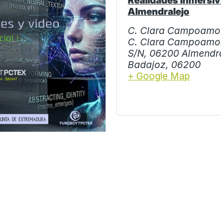
Realidades Inmersiv
Almendralejo
C. Clara Campoamor
C. Clara Campoamo
S/N, 06200 Almendra
Badajoz
,
06200
+ Google Map