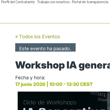
Ir
Perfil del Contratante
Trabaja con nosotros
Portal de transparencia
al
contenido
« Todos los Eventos
Este evento ha pasado.
Workshop IA genera
Fecha y hora:
17 junio 2026
|
10:00
-
13:30
CEST