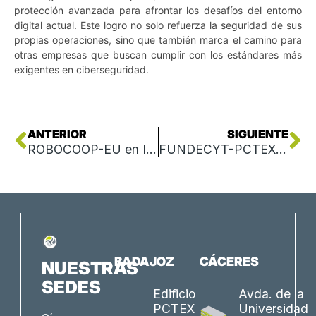
protección avanzada para afrontar los desafíos del entorno
digital actual. Este logro no solo refuerza la seguridad de sus
propias operaciones, sino que también marca el camino para
otras empresas que buscan cumplir con los estándares más
exigentes en ciberseguridad.
Ant
Si
ANTERIOR
SIGUIENTE
ROBOCOOP-EU en IBEROVINAC: descubre cómo transformar subproductos en biocompuestos
FUNDECYT-PCTEX lanza la segunda convocatoria Up2Circ con hasta 50.000 euros para la transición de pymes extremeñas hacia la circularidad
BADAJOZ
CÁCERES
NUESTRAS
SEDES
Edificio
Avda. de la
PCTEX
Universidad