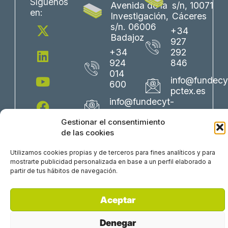
Síguenos
Avenida de la
s/n, 10071
en:
Investigación,
Cáceres
X
L
Y
F
I
s/n. 06006
+34
-
i
o
a
n
Badajoz
927
t
n
u
c
s
+34
292
w
k
t
e
t
924
846
i
e
u
b
a
014
info@fundecy
600
t
d
b
o
g
pctex.es
t
i
e
o
r
info@fundecyt-
e
n
k
a
pctex.es
Gestionar el consentimiento
r
m
de las cookies
Utilizamos cookies propias y de terceros para fines analíticos y para
mostrarte publicidad personalizada en base a un perfil elaborado a
partir de tus hábitos de navegación.
Aceptar
Perfil del Contratante
Política Corporativa
Trabaja con nosotros
Aviso Legal
Denegar
Política de Privacidad