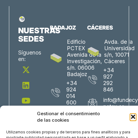
BADAJOZ
CÁCERES
NUESTRAS
SEDES
Edificio
Avda. de la
PCTEX
Universidad
Síguenos
Avenida de la
s/n, 10071
en:
Investigación,
Cáceres
X
L
Y
F
I
s/n. 06006
+34
-
i
o
a
n
Badajoz
927
t
n
u
c
s
+34
292
w
k
t
e
t
924
846
i
e
u
b
a
014
info@fundecy
600
t
d
b
o
g
pctex.es
t
i
e
o
r
info@fundecyt-
Gestionar el consentimiento
e
n
k
a
pctex.es
de las cookies
r
m
Utilizamos cookies propias y de terceros para fines analíticos y para
mostrarte publicidad personalizada en base a un perfil elaborado a