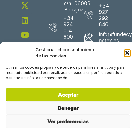
X
L
Y
F
I
s/n. 06006
+34
-
i
o
a
n
Badajoz
927
t
n
u
c
s
+34
292
w
k
t
e
t
924
846
i
e
u
b
a
014
info@fundecy
600
t
d
b
o
g
pctex.es
t
i
e
o
r
info@fundecyt-
Gestionar el consentimiento
e
n
k
a
pctex.es
de las cookies
r
m
Utilizamos cookies propias y de terceros para fines analíticos y para
mostrarte publicidad personalizada en base a un perfil elaborado a
partir de tus hábitos de navegación.
Aceptar
Perfil del Contratante
Política Corporativa
Denegar
Trabaja con nosotros
Aviso Legal
Política de Privacidad
Ver preferencias