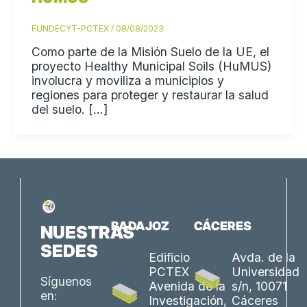
FUNDECYT-PCTEX
/
08/08/2023
Como parte de la Misión Suelo de la UE, el
proyecto Healthy Municipal Soils (HuMUS)
involucra y moviliza a municipios y
regiones para proteger y restaurar la salud
del suelo. […]
BADAJOZ
CÁCERES
NUESTRAS
SEDES
Edificio
Avda. de la
PCTEX
Universidad
Síguenos
Avenida de la
s/n, 10071
en:
Investigación,
Cáceres