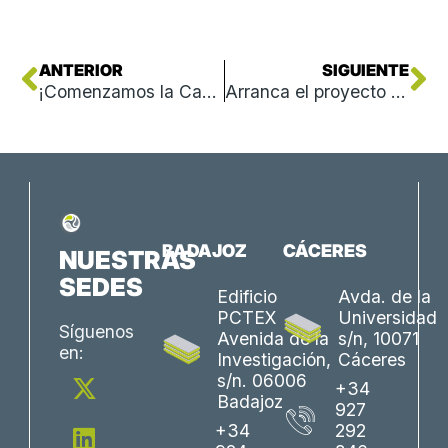
Ant
Si
ANTERIOR
SIGUIENTE
¡Comenzamos la Campaña de Apoyo MSCA Postdoctoral Fellowships 2026 (MSCA-PF)!
Arranca el proyecto CROSSRURAL HUB para mejorar el empleo rural, impulsar la innovación y fijar población en la EUROACE
BADAJOZ
CÁCERES
NUESTRAS
SEDES
Edificio
Avda. de la
PCTEX
Universidad
Síguenos
Avenida de la
s/n, 10071
en:
Investigación,
Cáceres
X
L
Y
F
I
s/n. 06006
+34
-
i
o
a
n
Badajoz
927
t
n
u
c
s
+34
292