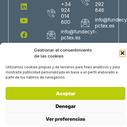
t
n
u
c
s
+34
292
w
k
t
e
t
924
846
i
e
u
b
a
014
info@fundecy
600
t
d
b
o
g
pctex.es
t
i
e
o
r
info@fundecyt-
e
n
k
a
pctex.es
r
m
Gestionar el consentimiento
de las cookies
Utilizamos cookies propias y de terceros para fines analíticos y para
mostrarte publicidad personalizada en base a un perfil elaborado a
partir de tus hábitos de navegación.
Perfil del Contratante
Política Corporativa
Aceptar
Trabaja con nosotros
Aviso Legal
Política de Privacidad
Denegar
Ver preferencias