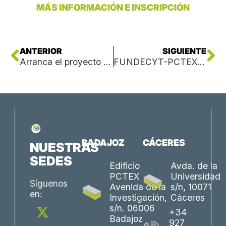
MÁS INFORMACIÓN E INSCRIPCIÓN
Ant
Si
ANTERIOR
SIGUIENTE
Arranca el proyecto CROSSRURAL HUB para mejorar el empleo rural, impulsar la innovación y fijar población en la EUROACE
FUNDECYT-PCTEX culmina con éxito una nueva edición de Europa+Cerca reforzando la proyección europea de las empresas extremeñas
BADAJOZ
CÁCERES
NUESTRAS
SEDES
Edificio
Avda. de la
PCTEX
Universidad
Síguenos
Avenida de la
s/n, 10071
en:
Investigación,
Cáceres
X
L
Y
F
I
s/n. 06006
+34
-
i
o
a
n
Badajoz
927