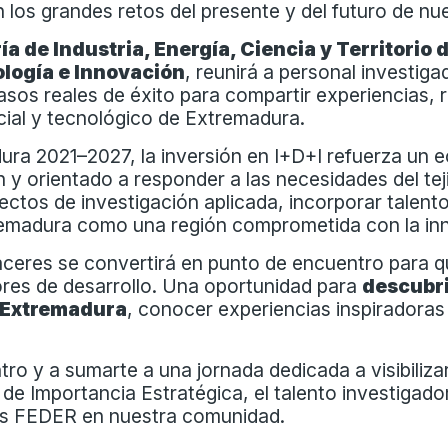
los grandes retos del presente y del futuro de nue
a de Industria, Energía, Ciencia y Territorio 
ología e Innovación
, reunirá a personal investig
asos reales de éxito para compartir experiencias,
cial y tecnológico de Extremadura.
a 2021–2027, la inversión en I+D+I refuerza un ec
n y orientado a responder a las necesidades del tej
ctos de investigación aplicada, incorporar talento 
remadura como una región comprometida con la in
Cáceres se convertirá en punto de encuentro para qu
res de desarrollo. Una oportunidad para
descubrir
n Extremadura
, conocer experiencias inspiradora
ro y a sumarte a una jornada dedicada a visibilizar
 Importancia Estratégica, el talento investigador
dos FEDER en nuestra comunidad.