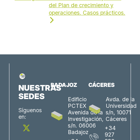
del Plan de crecimiento y
operaciones. Casos prácticos.
BADAJOZ
CÁCERES
NUESTRAS
SEDES
Edificio
Avda. de la
PCTEX
Universidad
Síguenos
Avenida de la
s/n, 10071
en:
Investigación,
Cáceres
X
L
Y
F
I
s/n. 06006
+34
-
i
o
a
n
Badajoz
927
t
n
u
c
s