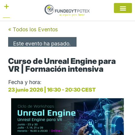
Ir
al
contenido
« Todos los Eventos
Este evento ha pasado.
Curso de Unreal Engine para
VR | Formación intensiva
Fecha y hora:
23 junio 2026
|
16:30
-
20:30
CEST