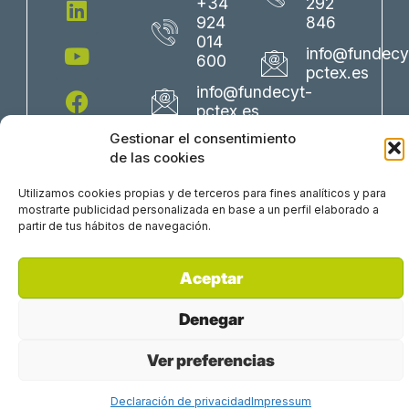
+34
292
w
k
t
e
t
924
846
i
e
u
b
a
014
info@fundecy
600
t
d
b
o
g
pctex.es
t
i
e
o
r
info@fundecyt-
e
n
k
a
pctex.es
r
m
Gestionar el consentimiento
de las cookies
Utilizamos cookies propias y de terceros para fines analíticos y para
mostrarte publicidad personalizada en base a un perfil elaborado a
partir de tus hábitos de navegación.
Aceptar
Perfil del Contratante
Política Corporativa
Trabaja con nosotros
Aviso Legal
Denegar
Política de Privacidad
Ver preferencias
Declaración de privacidad
Impressum