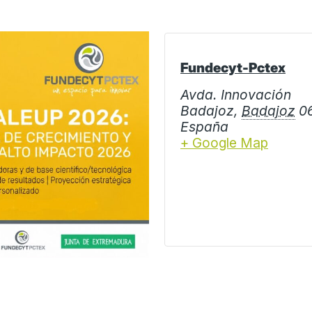
Fundecyt-Pctex
Avda. Innovación
Badajoz
,
Badajoz
0
España
+ Google Map