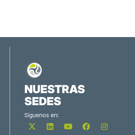
NUESTRAS
SEDES
Síguenos en:
X
L
Y
F
I
-
i
o
a
n