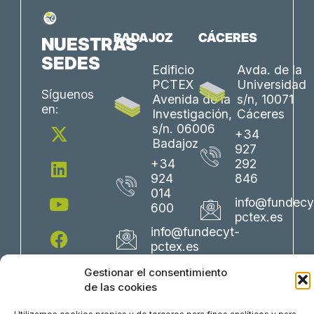
BADAJOZ
CÁCERES
NUESTRAS
SEDES
Edificio
Avda. de la
PCTEX
Universidad
Síguenos
Avenida de la
s/n, 10071
en:
Investigación,
Cáceres
X
L
Y
F
I
s/n. 06006
+34
-
i
o
a
n
Badajoz
927
t
n
u
c
s
+34
292
w
k
t
e
t
924
846
i
e
u
b
a
014
info@fundecy
600
t
d
b
o
g
pctex.es
t
i
e
o
r
info@fundecyt-
e
n
k
a
pctex.es
r
m
Gestionar el consentimiento
de las cookies