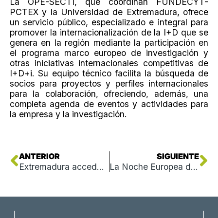
La OPE-SECTI, que coordinan FUNDECYT-
PCTEX y la Universidad de Extremadura, ofrece
un servicio público, especializado e integral para
promover la internacionalización de la I+D que se
genera en la región mediante la participación en
el programa marco europeo de investigación y
otras iniciativas internacionales competitivas de
I+D+i. Su equipo técnico facilita la búsqueda de
socios para proyectos y perfiles internacionales
para la colaboración, ofreciendo, además, una
completa agenda de eventos y actividades para
la empresa y la investigación.
Ant
Si
ANTERIOR
SIGUIENTE
Extremadura accede por primera vez a 1,5 millones de euros del programa de investigación científica más prestigioso de la Comisión Europea
La Noche Europea de los Investigadores se celebra el 27 de septiembre