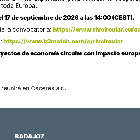
 toda Europa.
l 17 de septiembre de 2026 a las 14:00 (CEST).
e la convocatoria:
https://www.rivcircular.eu/ca
g:
https://www.b2match.com/e/rivcircular
royectos de economía circular con impacto europ
`Extremadura LIDERa Ciencia e Investigación´ reunirá en Cáceres a referentes científicos nacionales e internacionales
BADAJOZ