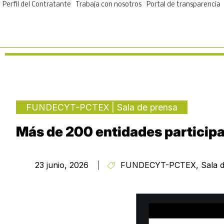
Ir
Perfil del Contratante
Trabaja con nosotros
Portal de transparencia
al
contenido
FUNDECYT-PCTEX
|
Sala de prensa
Más de 200 entidades participa
23 junio, 2026
FUNDECYT-PCTEX
,
Sala 