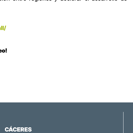
ll/
eo!
CÁCERES