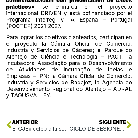
contextualización con presentación de casos
prácticos»
se enmarca en el proyecto
internacional DRIVEN y está cofinanciado por el
Programa Interreg VI A España – Portugal
(POCTEP) 2021-2027.
Para lograr los objetivos planteados, participan en
el proyecto la Cámara Oficial de Comercio,
Industria y Servicios de Cáceres; el Parque do
Alentejo de Ciência e Tecnologia – PACT; la
Incubadora Associação para o Desenvolvimento
de Atividades de Incubação de Ideias e
Empresas – IPN; la Cámara Oficial de Comercio,
Industria y Servicios de Badajoz; la Agencia de
Desenvolvimento Regional do Alentejo – ADRAL
y TAGUSVALLEY.
Ant
Si
ANTERIOR
SIGUIENTE
El CJEx celebra la séptima edición del Seminario Ibérico de Investigación en Juventud el 22 y 23 de marzo en Badajoz
CICLO DE SESIONES INFORMATIVAS ESTRATEGIA 360º SOBRE PROPIEDAD INDUSTRIAL, INVERSIÓN Y MERCADO