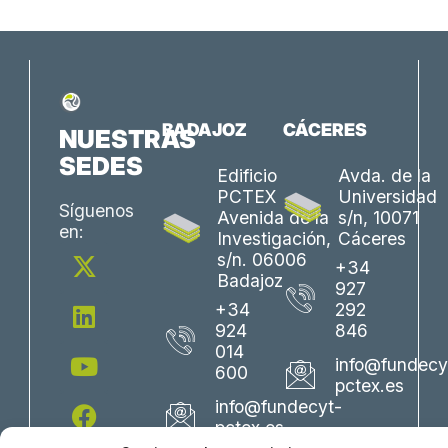
BADAJOZ
CÁCERES
NUESTRAS
SEDES
Edificio
Avda. de la
PCTEX
Universidad
Síguenos
Avenida de la
s/n, 10071
en:
Investigación,
Cáceres
X
L
Y
F
I
s/n. 06006
+34
-
i
o
a
n
Badajoz
927
t
n
u
c
s
+34
292
w
k
t
e
t
924
846
i
e
u
b
a
014
info@fundecy
600
t
d
b
o
g
pctex.es
t
i
e
o
r
info@fundecyt-
e
n
k
a
pctex.es